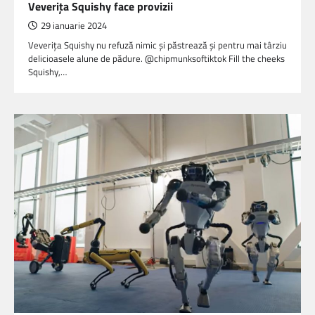
Veveriţa Squishy face provizii
29 ianuarie 2024
Veveriţa Squishy nu refuză nimic şi păstrează şi pentru mai târziu
delicioasele alune de pădure. @chipmunksoftiktok Fill the cheeks
Squishy,…