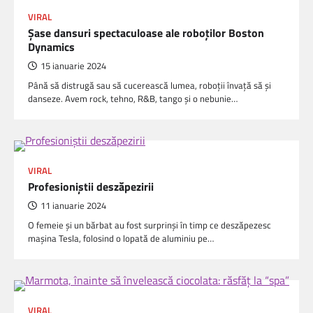
VIRAL
Şase dansuri spectaculoase ale roboţilor Boston
Dynamics
15 ianuarie 2024
Până să distrugă sau să cucerească lumea, roboţii învaţă să şi
danseze. Avem rock, tehno, R&B, tango şi o nebunie…
VIRAL
Profesioniștii deszăpezirii
11 ianuarie 2024
O femeie și un bărbat au fost surprinși în timp ce deszăpezesc
mașina Tesla, folosind o lopată de aluminiu pe…
VIRAL