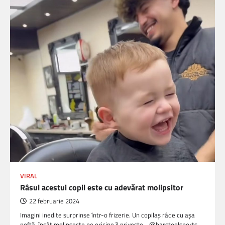
VIRAL
Râsul acestui copil este cu adevărat molipsitor
22 februarie 2024
Imagini inedite surprinse într-o frizerie. Un copilaș râde cu aşa
poftă, încât molipseşte pe oricine îl priveşte. @barstoolsports