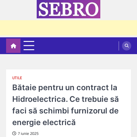
Skip
to
content
Sebro
UTILE
Bătaie pentru un contract la
Hidroelectrica. Ce trebuie să
faci să schimbi furnizorul de
energie electrică
7 iunie 2025