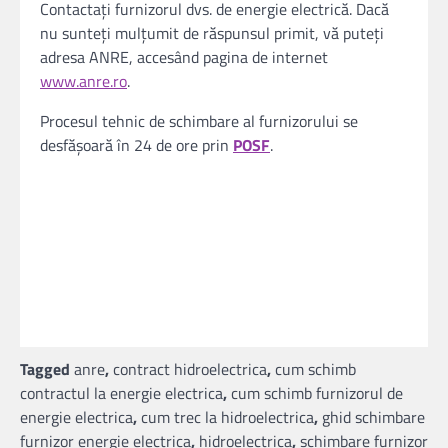
Contactați furnizorul dvs. de energie electrică. Dacă
nu sunteți mulțumit de răspunsul primit, vă puteți
adresa ANRE, accesând pagina de internet
www.anre.ro
.
Procesul tehnic de schimbare al furnizorului se
desfăşoară în 24 de ore prin
POSF
.
Tagged
anre
,
contract hidroelectrica
,
cum schimb
contractul la energie electrica
,
cum schimb furnizorul de
energie electrica
,
cum trec la hidroelectrica
,
ghid schimbare
furnizor energie electrica
,
hidroelectrica
,
schimbare furnizor