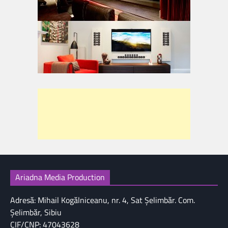
Ariadna Media Production
Adresă: Mihail Kogălniceanu, nr. 4, Sat Şelimbăr. Com.
Şelimbăr, Sibiu
CIF/CNP: 47043628