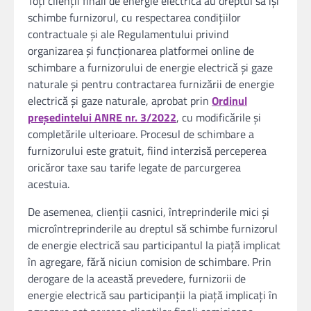
Toţi clienţii finali de energie electrică au dreptul să îşi
schimbe furnizorul, cu respectarea condiţiilor
contractuale și ale Regulamentului privind
organizarea şi funcţionarea platformei online de
schimbare a furnizorului de energie electrică şi gaze
naturale şi pentru contractarea furnizării de energie
electrică şi gaze naturale, aprobat prin
Ordinul
preşedintelui ANRE nr. 3/2022
, cu modificările şi
completările ulterioare. Procesul de schimbare a
furnizorului este gratuit, fiind interzisă perceperea
oricăror taxe sau tarife legate de parcurgerea
acestuia.
De asemenea, clienţii casnici, întreprinderile mici şi
microîntreprinderile au dreptul să schimbe furnizorul
de energie electrică sau participantul la piaţă implicat
în agregare, fără niciun comision de schimbare. Prin
derogare de la această prevedere, furnizorii de
energie electrică sau participanţii la piaţă implicaţi în