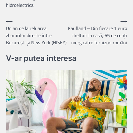
hidroelectrica
Navigare
⟵
⟶
Un an de la reluarea
Kaufland – Din fiecare 1 euro
în
zborurilor directe între
cheltuit la casă, 65 de cenți
articole
București și New York (HISKY)
merg către furnizori români
V-ar putea interesa