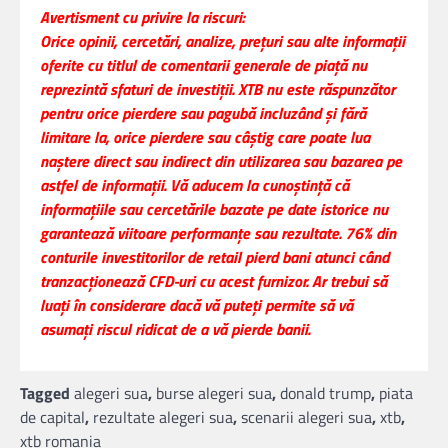
Avertisment cu privire la riscuri:
Orice opinii, cercetări, analize, preţuri sau alte informaţii
oferite cu titlul de comentarii generale de piaţă nu
reprezintă sfaturi de investiţii. XTB nu este răspunzător
pentru orice pierdere sau pagubă incluzând şi fără
limitare la, orice pierdere sau câştig care poate lua
naştere direct sau indirect din utilizarea sau bazarea pe
astfel de informaţii. Vă aducem la cunoştinţă că
informaţiile sau cercetările bazate pe date istorice nu
garantează viitoare performanţe sau rezultate. 76% din
conturile investitorilor de retail pierd bani atunci când
tranzacționează CFD-uri cu acest furnizor. Ar trebui să
luați în considerare dacă vă puteți permite să vă
asumați riscul ridicat de a vă pierde banii.
Tagged
alegeri sua
,
burse alegeri sua
,
donald trump
,
piata
de capital
,
rezultate alegeri sua
,
scenarii alegeri sua
,
xtb
,
xtb romania