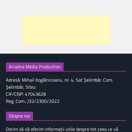
Ariadna Media Production
Adresă: Mihail Kogălniceanu, nr. 4, Sat Şelimbăr. Com.
Şelimbăr, Sibiu
CIF/CNP: 47043628
Reg. Com.: J32/2300/2022
Despre noi
Dorim să vă oferim informaţii utile despre tot ceea ce vă