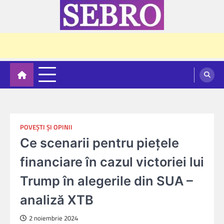
Skip
to
content
Sebro
POVEŞTI ŞI OPINII
Ce scenarii pentru piețele
financiare în cazul victoriei lui
Trump în alegerile din SUA –
analiză XTB
2 noiembrie 2024