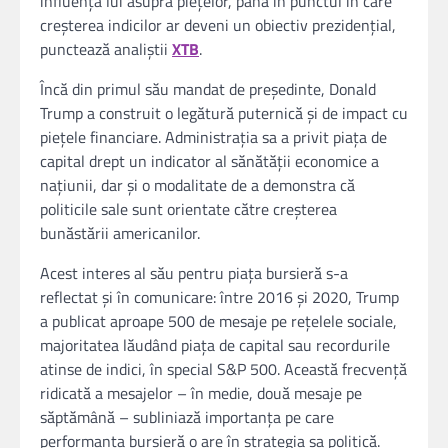
influența lui asupra piețelor, până în punctul în care
creșterea indicilor ar deveni un obiectiv prezidențial,
punctează analiștii
XTB
.
Încă din primul său mandat de președinte, Donald
Trump a construit o legătură puternică și de impact cu
piețele financiare. Administrația sa a privit piața de
capital drept un indicator al sănătății economice a
națiunii, dar și o modalitate de a demonstra că
politicile sale sunt orientate către creșterea
bunăstării americanilor.
Acest interes al său pentru piața bursieră s-a
reflectat și în comunicare: între 2016 și 2020, Trump
a publicat aproape 500 de mesaje pe rețelele sociale,
majoritatea lăudând piața de capital sau recordurile
atinse de indici, în special S&P 500. Această frecvență
ridicată a mesajelor – în medie, două mesaje pe
săptămână – subliniază importanța pe care
performanța bursieră o are în strategia sa politică.