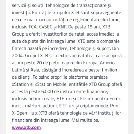
servicii și soluții tehnologice de tranzacționare și
investiții. Entitățile Grupului XTB sunt supravegheate
de cele mai mari autorități de reglementare din lume,
inclusiv FCA, CySEC și KNF. De peste 18 ani, XTB
Group a oferit investitorilor de retail acces imediat la
sute de piețe din întreaga lume. XTB este o companie
fintech bazată pe încredere, tehnologie și suport. Din
2004, Grupul XTB și-a extins activitatea, care acoperă
acum peste 20 de piețe majore din Europa, America
Latină și Asia, câștigând încrederea a peste 1 milion
de clienți. Folosind propriile platforme premiate
xStation și xStation Mobile, entitățile XTB Group oferă
acces la peste 6.000 de instrumente financiare,
inclusiv acțiuni reale, ETF-uri și CFD-uri pentru Forex,
indici, mărfuri, acțiuni, ETF-uri și criptomonede. Prin
X-Open Hub, XTB oferă tehnologie de vârf instituțiilor
financiare din întreaga lume. Mai multe pe:
www.xtb.com
.