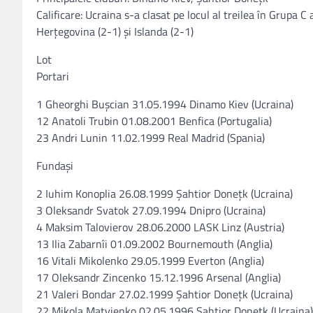
Calificare: Ucraina s-a clasat pe locul al treilea în Grupa C
Herţegovina (2-1) şi Islanda (2-1)
Lot
Portari
1 Gheorghi Buşcian 31.05.1994 Dinamo Kiev (Ucraina)
12 Anatoli Trubin 01.08.2001 Benfica (Portugalia)
23 Andri Lunin 11.02.1999 Real Madrid (Spania)
Fundaşi
2 Iuhim Konoplia 26.08.1999 Şahtior Doneţk (Ucraina)
3 Oleksandr Svatok 27.09.1994 Dnipro (Ucraina)
4 Maksim Talovierov 28.06.2000 LASK Linz (Austria)
13 Ilia Zabarnîi 01.09.2002 Bournemouth (Anglia)
16 Vitali Mikolenko 29.05.1999 Everton (Anglia)
17 Oleksandr Zincenko 15.12.1996 Arsenal (Anglia)
21 Valeri Bondar 27.02.1999 Şahtior Doneţk (Ucraina)
22 Mikola Matvienko 02.05.1996 Şahtior Doneţk (Ucraina)