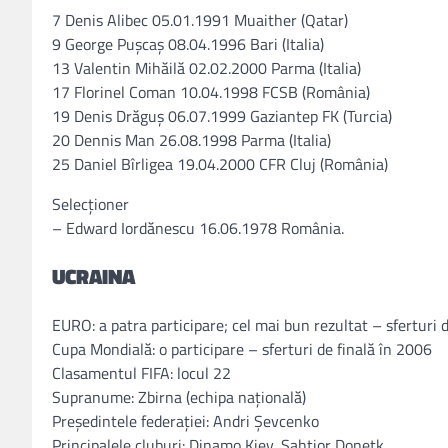
7 Denis Alibec 05.01.1991 Muaither (Qatar)
9 George Puşcaş 08.04.1996 Bari (Italia)
13 Valentin Mihăilă 02.02.2000 Parma (Italia)
17 Florinel Coman 10.04.1998 FCSB (România)
19 Denis Drăguş 06.07.1999 Gaziantep FK (Turcia)
20 Dennis Man 26.08.1998 Parma (Italia)
25 Daniel Bîrligea 19.04.2000 CFR Cluj (România)
Selecţioner
– Edward Iordănescu 16.06.1978 România.
UCRAINA
EURO: a patra participare; cel mai bun rezultat – sferturi 
Cupa Mondială: o participare – sferturi de finală în 2006
Clasamentul FIFA: locul 22
Supranume: Zbirna (echipa naţională)
Preşedintele federaţiei: Andri Şevcenko
Principalele cluburi: Dinamo Kiev, Şahtior Doneţk