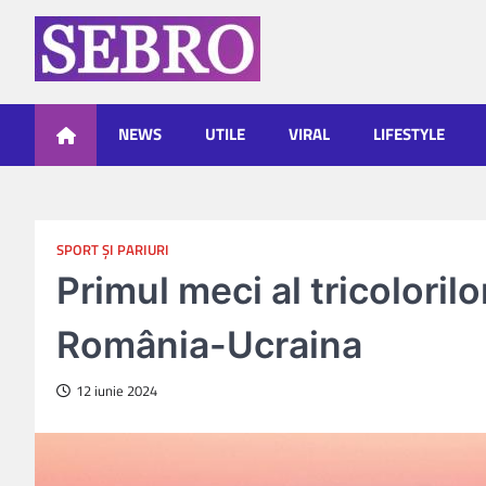
Skip
to
content
Sebro
NEWS
UTILE
VIRAL
LIFESTYLE
SPORT ŞI PARIURI
Primul meci al tricoloril
România-Ucraina
12 iunie 2024