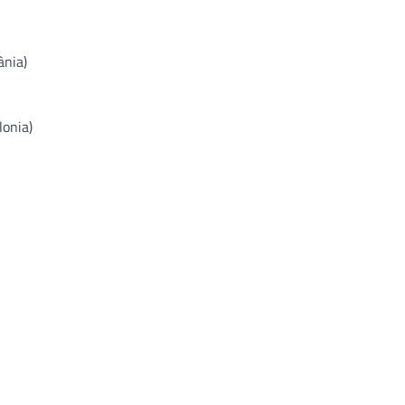
ânia)
onia)