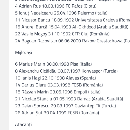
4 Adrian Rus 18.03.1996 FC Pafos (Cipru)
5 Ionuţ Nedelcearu 25.04.1996 Palermo (Italia)
11 Nicuşor Bancu 18.09.1992 Universitatea Craiova (Rom
15 Andrei Burcă 15.04.1993 Al-Okhdood (Arabia Saudită)
22 Vasile Mogoş 31.10.1992 CFR Cluj (România)
24 Bogdan Racoviţan 06.06.2000 Rakow Czestochowa (Pol
Mijlocaşi
6 Marius Marin 30.08.1998 Pisa (Italia)
8 Alexandru Cicâldău 08.07.1997 Konyaspor (Turcia)
10 Ianis Hagi 22.10.1998 Alaves (Spania)
14 Darius Olaru 03.03.1998 FCSB (România)
18 Răzvan Marin 23.05.1996 Empoli (Italia)
21 Nicolae Stanciu 07.05.1993 Damac (Arabia Saudită)
23 Deian Sorescu 29.08.1997 Gaziantep FK (Turcia)
26 Adrian Şut 30.04.1999 FCSB (România)
Atacanţi