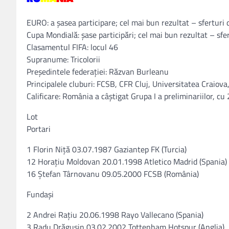
EURO: a şasea participare; cel mai bun rezultat – sferturi 
Cupa Mondială: şase participări; cel mai bun rezultat – sfe
Clasamentul FIFA: locul 46
Supranume: Tricolorii
Preşedintele federaţiei: Răzvan Burleanu
Principalele cluburi: FCSB, CFR Cluj, Universitatea Craiov
Calificare: România a câştigat Grupa I a preliminariilor, cu
Lot
Portari
1 Florin Niţă 03.07.1987 Gaziantep FK (Turcia)
12 Horaţiu Moldovan 20.01.1998 Atletico Madrid (Spania)
16 Ştefan Târnovanu 09.05.2000 FCSB (România)
Fundaşi
2 Andrei Raţiu 20.06.1998 Rayo Vallecano (Spania)
3 Radu Drăguşin 03.02.2002 Tottenham Hotspur (Anglia)